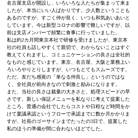
名古屋支店が開設し、いろいろな人たちが集まって来ま
したが、本当にいい人ばかりです。少人数ということも
あるのですが、すごく仲が良く、いつも和気あいあいと
しています。今は新型コロナの影響で難しいですが、以
前は支店メンバーで頻繁に食事に行っていました。
私は約2カ月間東京本社で研修を受けましたが、東京本
社の社員も話しやすくて親切で、わからないことはすぐ
教えてくれますし、コミュニケーションの良さは全社的
なものと感じています。東京、名古屋、大阪と業務上い
ろいろやりとりしますが、いつもとてもスムーズです。
ただ、友だち感覚の「単なる仲良し」というのではな
く、全社員が前向きなので刺激と励みになります。
また、当社の良さは裁量の大きさと、処理スピードの早
さです。新しい保証メニューを私なりに考えて提案した
ところ、普通の会社でしたらコストや日程など時間をか
けて稟議承認というフローで承認までに数か月かかりま
すが、社長のゴーサインまでたったの3日で、提案した
私のほうの準備が間に合わないほどでした。