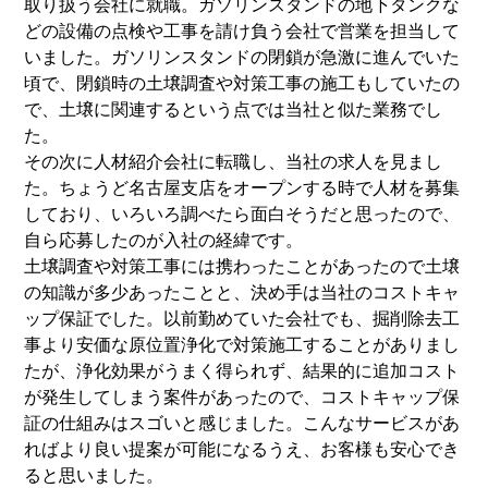
取り扱う会社に就職。ガソリンスタンドの地下タンクな
どの設備の点検や工事を請け負う会社で営業を担当して
いました。ガソリンスタンドの閉鎖が急激に進んでいた
頃で、閉鎖時の土壌調査や対策工事の施工もしていたの
で、土壌に関連するという点では当社と似た業務でし
た。
その次に人材紹介会社に転職し、当社の求人を見まし
た。ちょうど名古屋支店をオープンする時で人材を募集
しており、いろいろ調べたら面白そうだと思ったので、
自ら応募したのが入社の経緯です。
土壌調査や対策工事には携わったことがあったので土壌
の知識が多少あったことと、決め手は当社のコストキャ
ップ保証でした。以前勤めていた会社でも、掘削除去工
事より安価な原位置浄化で対策施工することがありまし
たが、浄化効果がうまく得られず、結果的に追加コスト
が発生してしまう案件があったので、コストキャップ保
証の仕組みはスゴいと感じました。こんなサービスがあ
ればより良い提案が可能になるうえ、お客様も安心でき
ると思いました。