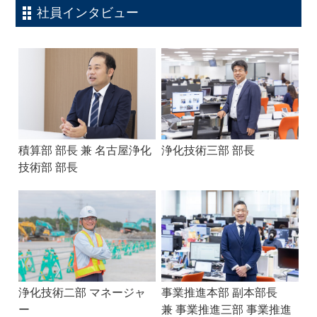
社員インタビュー
積算部 部長 兼 名古屋浄化
浄化技術三部 部長
技術部 部長
浄化技術二部 マネージャ
事業推進本部 副本部長
ー
兼 事業推進三部 事業推進