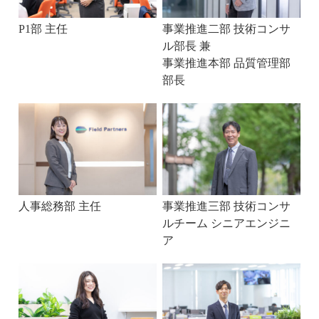
P1部 主任
事業推進二部 技術コンサ
ル部長 兼
事業推進本部 品質管理部
部長
人事総務部 主任
事業推進三部 技術コンサ
ルチーム シニアエンジニ
ア