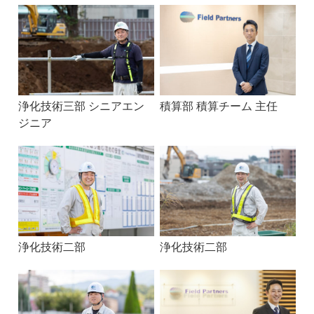
浄化技術三部 シニアエン
積算部 積算チーム 主任
ジニア
浄化技術二部
浄化技術二部