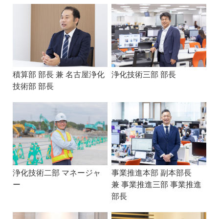
積算部 部長 兼 名古屋浄化
浄化技術三部 部長
技術部 部長
浄化技術二部 マネージャ
事業推進本部 副本部長
ー
兼 事業推進三部 事業推進
部長