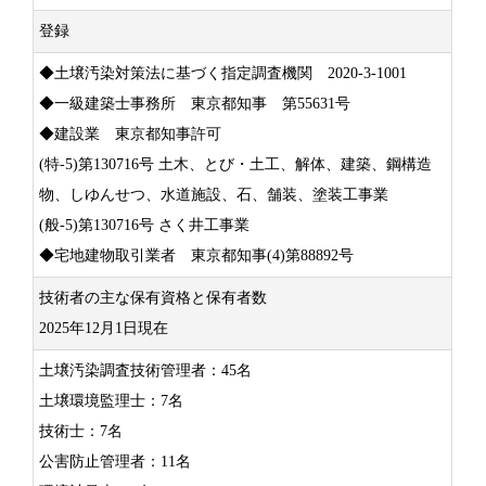
登録
◆土壌汚染対策法に基づく指定調査機関 2020-3-1001
◆一級建築士事務所 東京都知事 第55631号
◆建設業 東京都知事許可
(特-5)第130716号 土木、とび・土工、解体、建築、鋼構造
物、しゆんせつ、水道施設、石、舗装、塗装工事業
(般-5)第130716号 さく井工事業
◆宅地建物取引業者 東京都知事(4)第88892号
技術者の主な保有資格と保有者数
2025年12月1日現在
土壌汚染調査技術管理者：45名
土壌環境監理士：7名
技術士：7名
公害防止管理者：11名