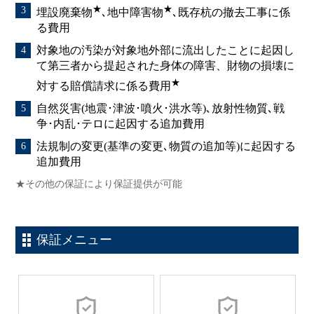
★
★
埋設廃棄物
､地中障害物
､既存杭の撤去工事に係
る費用
対象地の汚染が対象地外部に流出したことに起因し
て第三者から提起された身体の障害、財物の損壊に
★
対する賠償請求に係る費用
自然災害(地震･津波･噴火･洪水等)､放射性物質､戦
争･内乱･テロに起因する追加費用
法規制の変更(基準の変更､物質の追加等)に起因する
追加費用
★その他の保証により保証提供が可能
保証メニュー