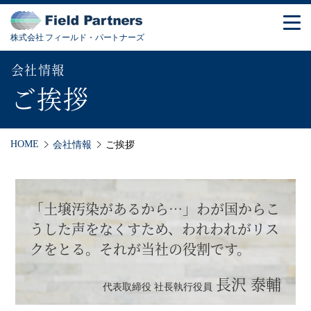
株式会社 フィールド・パートナーズ
会社情報
ご挨拶
HOME
会社情報
ご挨拶
「土壌汚染があるから…」
わが国からこ
うした声をなくすため、
われわれがリス
クをとる。
それが当社の役割です。
長沢 泰輔
代表取締役 社長執行役員