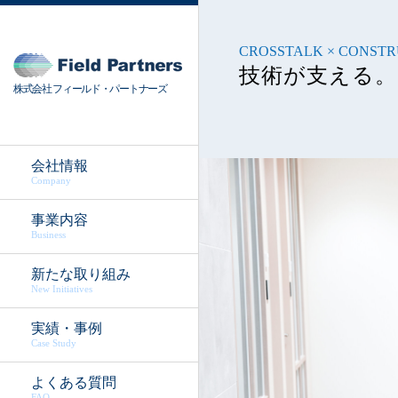
ご挨拶
コンサルティング業務
テック分野での連携
採用情報TOP
CROSSTALK × CONST
会社概要
調査業務
PFASへの取組みと実績
採用責任者メッセージ
技術が支える。
株式会社 フィールド・パートナーズ
役員紹介
対策工事業務
残土事業
社員インタビュー
アクセス
解体工事業務
CROSSTALK
会社情報
Company
環境省ガイドラインに基づく情
保証業務
福利厚生
事業内容
コンプライアンス憲章
募集一覧
Business
新たな取り組み
New Initiatives
実績・事例
Case Study
よくある質問
FAQ