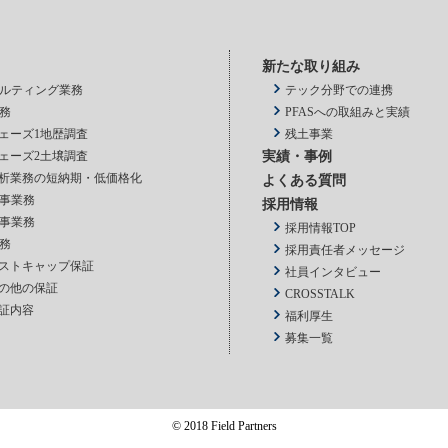
新たな取り組み
ルティング業務
テック分野での連携
務
PFASへの取組みと実績
ェーズ1地歴調査
残土事業
ェーズ2土壌調査
実績・事例
析業務の短納期・低価格化
よくある質問
事業務
採用情報
事業務
採用情報TOP
務
採用責任者メッセージ
ストキャップ保証
社員インタビュー
の他の保証
CROSSTALK
証内容
福利厚生
募集一覧
© 2018 Field Partners