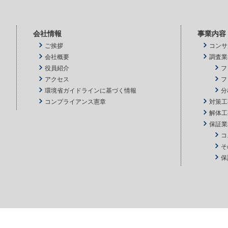
会社情報
事業内容
ご挨拶
コンサ
会社概要
調査業
役員紹介
フ
アクセス
フ
環境省ガイドラインに基づく情報
分
コンプライアンス憲章
対策工
解体工
保証業
コ
そ
保