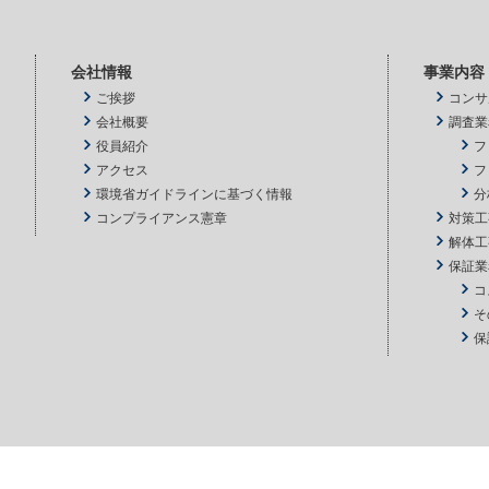
会社情報
事業内容
ご挨拶
コンサ
会社概要
調査業
役員紹介
フ
アクセス
フ
環境省ガイドラインに基づく情報
分
コンプライアンス憲章
対策工
解体工
保証業
コ
そ
保