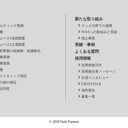
新たな取り組み
ルティング業務
テック分野での連携
務
PFASへの取組みと実績
ェーズ1地歴調査
残土事業
ェーズ2土壌調査
実績・事例
析業務の短納期・低価格化
よくある質問
事業務
採用情報
事業務
採用情報TOP
務
採用責任者メッセージ
ストキャップ保証
社員インタビュー
の他の保証
CROSSTALK
証内容
福利厚生
募集一覧
© 2018 Field Partners